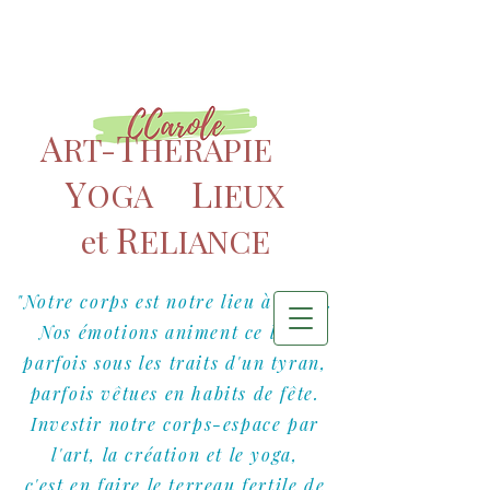
A
T
RT-
HERAPIE
Y
L
OGA
IEUX
R
et
ELIANCE
"Notre corps est notre lieu à vivre
.
Nos émotions animent ce lieu,
parfois sous les traits d'un tyran,
parfois vêtues en habits de fête.
Investir notre corps-espace par
l'art, la création et le yoga,
c'est en faire le terreau fertile de